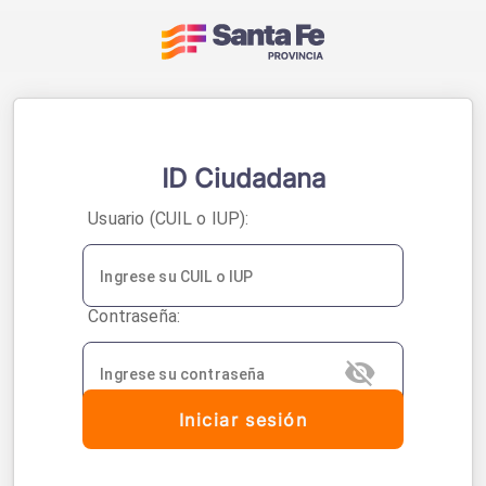
Acceso a sistemas - 
ID Ciudadana
U
suario (CUIL o IUP):
C
ontraseña:
Iniciar sesión