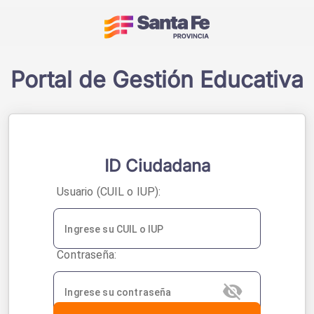
Acceso a sistemas - 
Portal de Gestión Educativa
ID Ciudadana
U
suario (CUIL o IUP):
C
ontraseña: