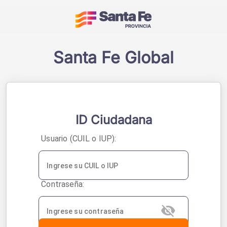
Acceso a sistemas - 
Santa Fe Global
ID Ciudadana
U
suario (CUIL o IUP):
C
ontraseña: