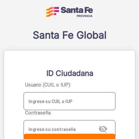
Acceso a sistemas - 
Santa Fe Global
ID Ciudadana
U
suario (CUIL o IUP):
C
ontraseña: